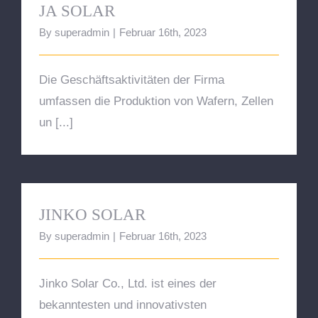
JA SOLAR
By
superadmin
|
Februar 16th, 2023
Die Geschäftsaktivitäten der Firma
umfassen die Produktion von Wafern, Zellen
un [...]
JINKO SOLAR
JINKO SOLAR
By
superadmin
|
Februar 16th, 2023
Jinko Solar Co., Ltd. ist eines der
bekanntesten und innovativsten